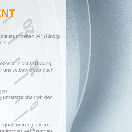
ENT
önnen, arbeiten wir ständig
nts.
zesse in der Fertigung,
r uns selbstverständlich.
igen
unterstreichen wir den
.
rqualifizierung unserer
ür innovative Lösungen,