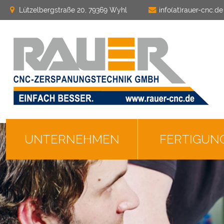
Lützelbergstraße 20, 79369 Wyhl
info(at)rauer-cnc.de
UNTERNEHMEN
FERTIGUN