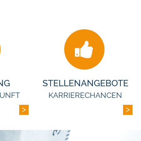
UNG
STELLEN­ANGEBOTE
KUNFT
KARRIERE­CHANCEN