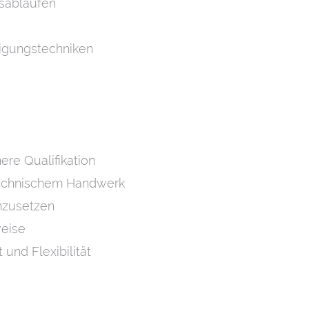
tsabläufen
igungstechniken
re Qualifikation
 technischem Handwerk
umzusetzen
weise
und Flexibilität