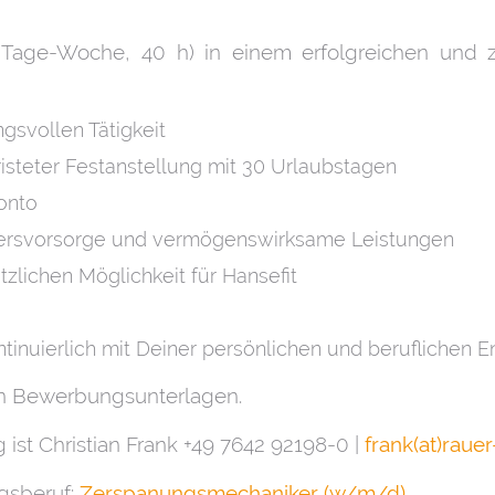
5 Tage-Woche, 40 h) in einem erfolgreichen und 
gsvollen Tätigkeit
risteter Festanstellung mit 30 Urlaubstagen
onto
Altersvorsorge und vermögenswirksame Leistungen
zlichen Möglichkeit für Hansefit
ntinuierlich mit Deiner persönlichen und beruflichen
gen Bewerbungsunterlagen.
st Christian Frank +49 7642 92198-0 |
frank(at)raue
gsberuf:
Zerspanungsmechaniker (w/m/d)