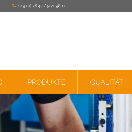
+ 49 (0) 76 42 / 9 21 98-0
G
PRODUKTE
QUALITÄT