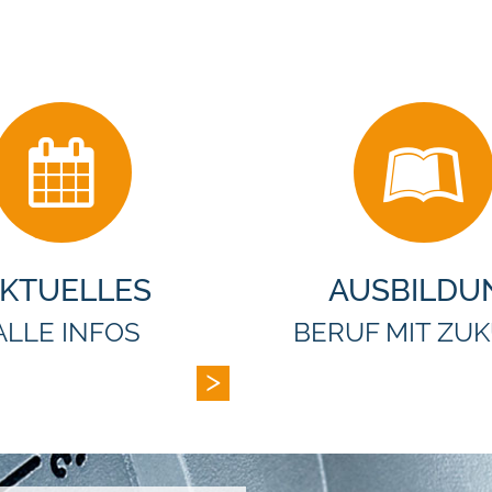
KTUELLES
AUS­BIL­D
ALLE INFOS
BERUF MIT ZU­